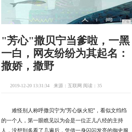
广告
"芳心"撒贝宁当爹啦，一黑
一白，网友纷纷为其起名：
撒娇，撒野
2019-12-20 13:31:34
来源：互联网
阅读：35
难怪别人称呼撒贝宁为"芳心纵火犯"，看似文绉绉
的一个人，第一眼瞧见以为会是一位正儿八经的主持
人，没想到多看了几遍后，凭借一身闪闪发亮的御史服