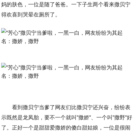
妈的肤色，一位是随了爸爸。一下子生两个看来撒贝宁
得欢喜到哭晕在厕所了。
看到撒贝宁当爹了网友们比撒贝宁还兴奋，纷纷表
示既然是龙凤胎，要不一个就叫"撒娇"、一个叫"撒野"好
了。正好一个是甜甜爱撒娇的傻白甜姑娘，一位是很闹