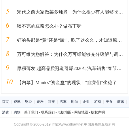
5
宋代之前大家做菜多炖煮，为什么很少有人能够吃到炒菜？
6
喝不完的豆浆怎么办？做布丁呀
7
虾的头部是“黄”还是“屎”，吃了这么久，才知道原来吃错了
8
万可维为您解答：为什么万可维能够充分缓解与调节亚幸福状态？
9
厚积薄发 超高品质冠道引爆2020年汽车销售“春节档”
10
【内幕】Munics“资金盘”的现状！“韭菜们”坐稳了
首页
|
资讯
|
财经
|
娱乐
|
科技
|
汽车
|
时尚
|
企业
|
游戏
|
美食
|
商讯
|
消费
|
购物
关于我们
-
联系我们
-
老版地图
-
网站地图
-
版权声明
Copyright © 2006-2019 http://www.dhaw.net 中国海商网版权所有