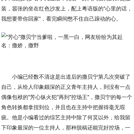
装，嚣张的坐在红色沙发上，配上粤语版的"心里的话，
我想要带你回家"，看完瞬间憋不住自己躁动的心。
小编已经数不清这是出道后的撒贝宁第几次突破了
自己，从给人印象颇深的正义青年主持人，到没有一点
偶像包袱的"芳心纵火犯"再到"控场王"，撒贝宁的每一个
角色转换都拿捏到位，并且也在主持中把握得毫无瑕
疵。他是小编看过的综艺主持中除了何炅以外，给我留
下印象最深的一位主持人，那种脱稿还能完好控场，一