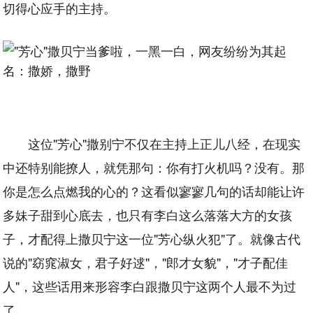
切得心应手的主持。
这位"芳心"撒别宁不仅在主持上正儿八经，在现实
中还特别能撩人，就凭那句：你有打火机吗？没有。那
你是怎么点燃我的心的？这看似寥寥几句的话却能让许
多妹子甜到心底去，也只有李白这么落落大方的女孩
子，才配得上撒贝宁这一位"芳心纵火犯"了。就像古代
说的"窈窕淑女，君子好逑"，"郎才女貌"，"才子配佳
人"，这些话用来形容李白跟撒贝宁这两个人最不为过
了。