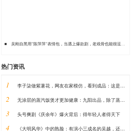
■
吴刚自黑用"陈萍萍"表情包，当遇上爆款剧，老戏骨也能很逗比
■
热门资讯
1
李子柒做紫薯花，网友在家模仿，看到成品：这是有毒？
2
无涂层的蒸汽饭煲才更加健康：九阳出品，除了蒸米饭还能做汽锅鸡
3
头号爽剧《庆余年》爆火背后：得年轻人者得天下
4
《大明风华》中的熟脸：有演小三成名的吴越，还有谢广坤的扮演者