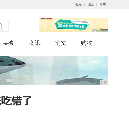
登录
|
注册
|
帮助
美食
商讯
消费
购物
广告
来吃错了