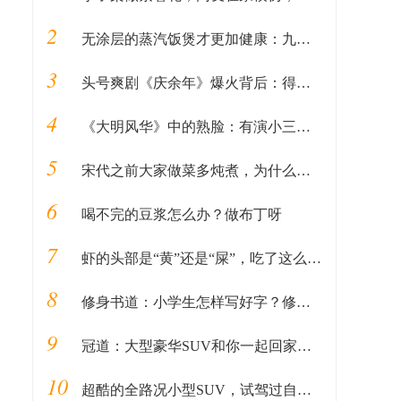
2
无涂层的蒸汽饭煲才更加健康：九阳出品，除了蒸米饭还能做汽锅鸡
3
头号爽剧《庆余年》爆火背后：得年轻人者得天下
4
《大明风华》中的熟脸：有演小三成名的吴越，还有谢广坤的扮演者
5
宋代之前大家做菜多炖煮，为什么很少有人能够吃到炒菜？
6
喝不完的豆浆怎么办？做布丁呀
7
虾的头部是“黄”还是“屎”，吃了这么久，才知道原来吃错了
8
修身书道：小学生怎样写好字？修身书道写字小明星解读
9
冠道：大型豪华SUV和你一起回家过年
10
超酷的全路况小型SUV，试驾过自由侠才知道