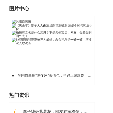
图片中心
■
吴刚自黑用"陈萍萍"表情包，当遇上爆款剧，老戏骨也能很逗比
热门资讯
1
李子柒做紫薯花，网友在家模仿，看到成品：这是有毒？