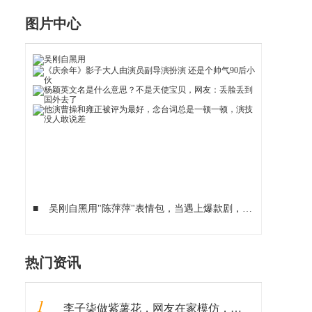
图片中心
■
吴刚自黑用"陈萍萍"表情包，当遇上爆款剧，老戏骨也能很逗比
热门资讯
1
李子柒做紫薯花，网友在家模仿，看到成品：这是有毒？