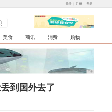
登录
|
注册
|
帮助
美食
商讯
消费
购物
广告
脸丢到国外去了