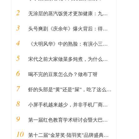
2
无涂层的蒸汽饭煲才更加健康：九阳出品，除了蒸米饭还能做汽锅鸡
3
头号爽剧《庆余年》爆火背后：得年轻人者得天下
4
《大明风华》中的熟脸：有演小三成名的吴越，还有谢广坤的扮演者
5
宋代之前大家做菜多炖煮，为什么很少有人能够吃到炒菜？
6
喝不完的豆浆怎么办？做布丁呀
7
虾的头部是“黄”还是“屎”，吃了这么久，才知道原来吃错了
8
小屏手机越来越少，并非手机厂商不愿意生产。
9
第一届红色教育学术研讨会暨大巴山干部学院成立两周年座谈会举行
10
第十二届“金芽奖·陆羽奖”品牌盛典广州落幕