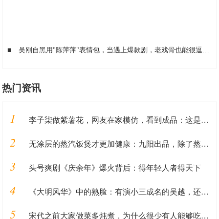
■
吴刚自黑用"陈萍萍"表情包，当遇上爆款剧，老戏骨也能很逗比
■
热门资讯
1
李子柒做紫薯花，网友在家模仿，看到成品：这是有毒？
2
无涂层的蒸汽饭煲才更加健康：九阳出品，除了蒸米饭还能做汽锅鸡
3
头号爽剧《庆余年》爆火背后：得年轻人者得天下
4
《大明风华》中的熟脸：有演小三成名的吴越，还有谢广坤的扮演者
5
宋代之前大家做菜多炖煮，为什么很少有人能够吃到炒菜？