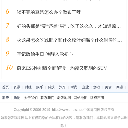
6
喝不完的豆浆怎么办？做布丁呀
7
虾的头部是“黄”还是“屎”，吃了这么久，才知道原来吃错了
8
火龙果怎么吃减肥？和什么榨汁好喝？什么时候吃最好？（附切法大全）
9
牢记政治生日·唤醒入党初心
10
蔚来ES6性能版全面解读：均衡又聪明的SUV
首页
|
资讯
|
财经
|
娱乐
|
科技
|
汽车
|
时尚
|
企业
|
游戏
|
美食
|
商讯
|
消费
|
购物
关于我们
-
联系我们
-
老版地图
-
网站地图
-
版权声明
Copyright © 2006-2019 http://www.dhaw.net 中国海商网版权所有
如果您发现本网站上有侵犯您的合法权益的内容，请联系我们，本网站将立即予以删
除！