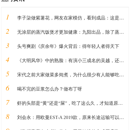
1
李子柒做紫薯花，网友在家模仿，看到成品：这是有毒？
2
无涂层的蒸汽饭煲才更加健康：九阳出品，除了蒸米饭还能做汽锅鸡
3
头号爽剧《庆余年》爆火背后：得年轻人者得天下
4
《大明风华》中的熟脸：有演小三成名的吴越，还有谢广坤的扮演者
5
宋代之前大家做菜多炖煮，为什么很少有人能够吃到炒菜？
6
喝不完的豆浆怎么办？做布丁呀
7
虾的头部是“黄”还是“屎”，吃了这么久，才知道原来吃错了
8
刘会永：用欧曼EST-A 2019款，原来长途运输可以既省又舒适