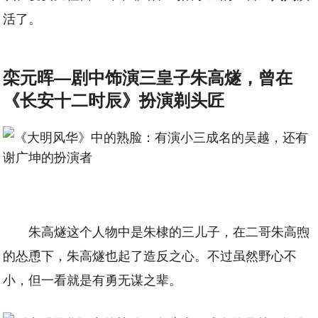
活了。
栾元晖—剧中饰演三皇子朱高燧，曾在
《长安十二时辰》扮演剃头匠
朱高燧这个人物中是朱棣的三儿子，在二哥朱高煦
的怂恿下，朱高燧也起了造反之心。不过虽然野心不
小，但一看就是有勇无谋之辈。