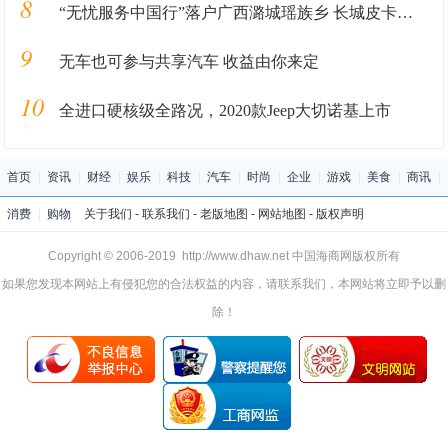
8
“无忧服务中国行”落户广西潞城瑶族乡 长城皮卡服务全面升级
9
无车也可参与共享汽车 收益由你来定
10
全进口硬核级全路况，2020款Jeep大切诺基上市
首页
|
资讯
|
财经
|
娱乐
|
科技
|
汽车
|
时尚
|
企业
|
游戏
|
美食
|
商讯
|
消费
|
购物
关于我们
-
联系我们
-
老版地图
-
网站地图
-
版权声明
Copyright © 2006-2019 http://www.dhaw.net 中国海商网版权所有
如果您发现本网站上有侵犯您的合法权益的内容，请联系我们，本网站将立即予以删
除！