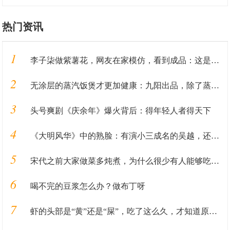
热门资讯
1
李子柒做紫薯花，网友在家模仿，看到成品：这是有毒？
2
无涂层的蒸汽饭煲才更加健康：九阳出品，除了蒸米饭还能做汽锅鸡
3
头号爽剧《庆余年》爆火背后：得年轻人者得天下
4
《大明风华》中的熟脸：有演小三成名的吴越，还有谢广坤的扮演者
5
宋代之前大家做菜多炖煮，为什么很少有人能够吃到炒菜？
6
喝不完的豆浆怎么办？做布丁呀
7
虾的头部是“黄”还是“屎”，吃了这么久，才知道原来吃错了