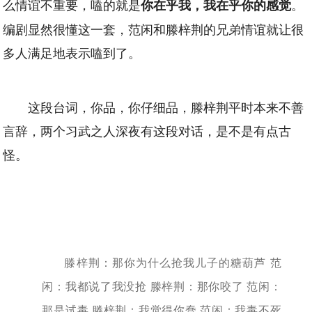
么情谊不重要，嗑的就是
。
你在乎我，我在乎你的感觉
编剧显然很懂这一套，范闲和滕梓荆的兄弟情谊就让很
多人满足地表示嗑到了。
这段台词，你品，你仔细品，滕梓荆平时本来不善
言辞，两个习武之人深夜有这段对话，是不是有点古
怪。
滕梓荆：那你为什么抢我儿子的糖葫芦 范
闲：我都说了我没抢 滕梓荆：那你咬了 范闲：
那是试毒 滕梓荆：我觉得你蠢 范闲：我毒不死