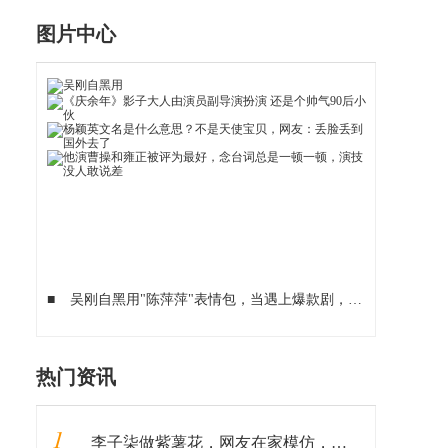
图片中心
■
吴刚自黑用"陈萍萍"表情包，当遇上爆款剧，老戏骨也能很逗比
热门资讯
1
李子柒做紫薯花，网友在家模仿，看到成品：这是有毒？