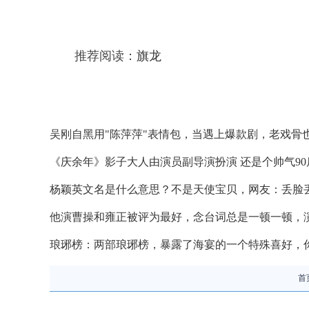
推荐阅读：
旗龙
吴刚自黑用"陈萍萍"表情包，当遇上爆款剧，老戏骨
《庆余年》影子大人由演员副导演扮演 还是个帅气90
杨颖英文名是什么意思？不是天使宝贝，网友：丢脸
他演曹操和雍正被评为最好，念台词总是一顿一顿，
琅琊榜：两部琅琊榜，暴露了海宴的一个特殊喜好，
首