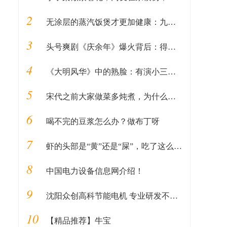
2
无涂层的蒸汽饭煲才更加健康：九阳出品，除了蒸米饭还能做汽锅鸡
3
头号爽剧《庆余年》爆火背后：得年轻人者得天下
4
《大明风华》中的熟脸：有演小三成名的吴越，还有谢广坤的扮演者
5
宋代之前大家做菜多炖煮，为什么很少有人能够吃到炒菜？
6
喝不完的豆浆怎么办？做布丁呀
7
虾的头部是“黄”还是“屎”，吃了这么久，才知道原来吃错了
8
中国电力设备信息网介绍！
9
沈阳众创高科节能电机 专业研发不锈钢深井泵 深井泵电机
10
【精品推荐】牛宝