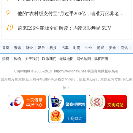
9
他的“农村版支付宝”月过手200亿，瞄准万亿养老金朱啸虎追着投
10
蔚来ES6性能版全面解读：均衡又聪明的SUV
首页
|
资讯
|
财经
|
娱乐
|
科技
|
汽车
|
时尚
|
企业
|
游戏
|
美食
|
商讯
|
消费
|
购物
关于我们
-
联系我们
-
老版地图
-
网站地图
-
版权声明
Copyright © 2006-2019 http://www.dhaw.net 中国海商网版权所有
如果您发现本网站上有侵犯您的合法权益的内容，请联系我们，本网站将立即予以删
除！