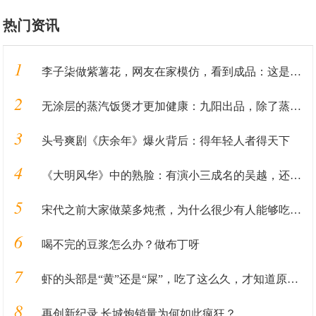
热门资讯
1
李子柒做紫薯花，网友在家模仿，看到成品：这是有毒？
2
无涂层的蒸汽饭煲才更加健康：九阳出品，除了蒸米饭还能做汽锅鸡
3
头号爽剧《庆余年》爆火背后：得年轻人者得天下
4
《大明风华》中的熟脸：有演小三成名的吴越，还有谢广坤的扮演者
5
宋代之前大家做菜多炖煮，为什么很少有人能够吃到炒菜？
6
喝不完的豆浆怎么办？做布丁呀
7
虾的头部是“黄”还是“屎”，吃了这么久，才知道原来吃错了
8
再创新纪录 长城炮销量为何如此疯狂？