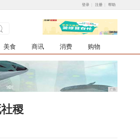
登录
|
注册
|
帮助
美食
商讯
消费
购物
广告
死社稷