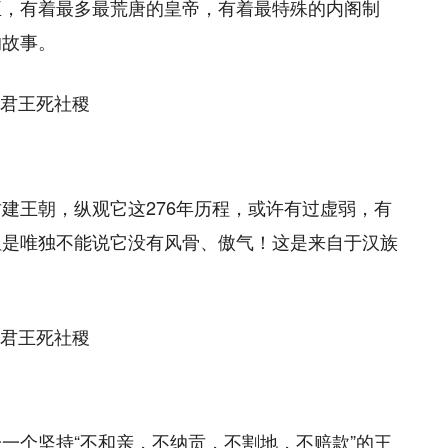
臣，有着最多最荒唐的皇帝，有着最特殊的内阁制
的故事。
建王朝，纵观它这276年历程，或许有过虚弱，有
但是唯独不能说它没有风骨、傲气！这是来自于汉族
一个坚持“不和亲，不纳贡，不割地，不赔款”的王