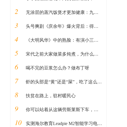
2
无涂层的蒸汽饭煲才更加健康：九阳出品，除了蒸米饭还能做汽锅鸡
3
头号爽剧《庆余年》爆火背后：得年轻人者得天下
4
《大明风华》中的熟脸：有演小三成名的吴越，还有谢广坤的扮演者
5
宋代之前大家做菜多炖煮，为什么很少有人能够吃到炒菜？
6
喝不完的豆浆怎么办？做布丁呀
7
虾的头部是“黄”还是“屎”，吃了这么久，才知道原来吃错了
8
扶贫在路上，驻村暖民心
9
你可以站着从这辆劳斯莱斯下车，像公交车上一样优雅
10
实测海尔教育Leadpie M2智能学习电脑，将人工智能“老师”带回家