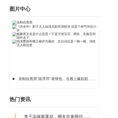
图片中心
■
吴刚自黑用"陈萍萍"表情包，当遇上爆款剧，老戏骨也能很逗比
热门资讯
1
李子柒做紫薯花，网友在家模仿，看到成品：这是有毒？