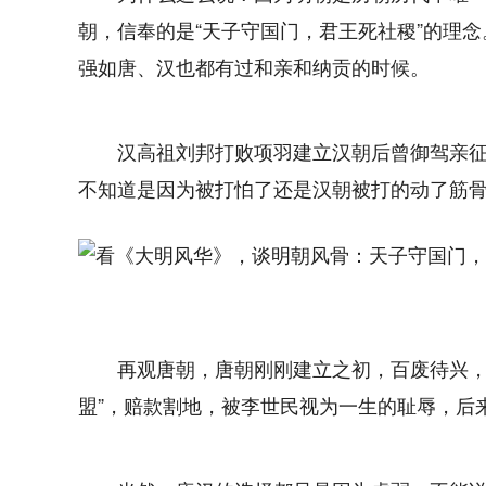
朝，信奉的是“天子守国门，君王死社稷”的理
强如唐、汉也都有过和亲和纳贡的时候。
汉高祖刘邦打败项羽建立汉朝后曾御驾亲
不知道是因为被打怕了还是汉朝被打的动了筋
再观唐朝，唐朝刚刚建立之初，百废待兴，
盟”，赔款割地，被李世民视为一生的耻辱，后