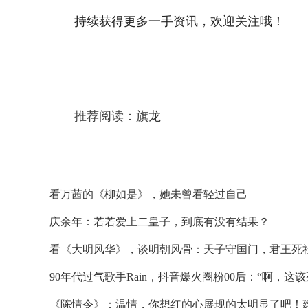
持续获得更多一手资讯，欢迎关注哦！
推荐阅读：
旗龙
看万茜的《柳如是》，她未曾看轻过自己
庆余年：若若爱上二皇子，到底有没有结果？
看《大明风华》，谈明朝风骨：天子守国门，君王死
90年代过气歌手Rain，抖音爆火圈粉00后：“啊，这该死的魅
《陈情令》：温情，你想红的心展现的太明显了吧！