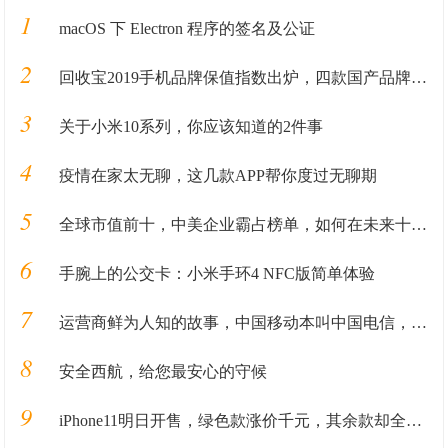
1
macOS 下 Electron 程序的签名及公证
2
回收宝2019手机品牌保值指数出炉，四款国产品牌保值率超华为
3
关于小米10系列，你应该知道的2件事
4
疫情在家太无聊，这几款APP帮你度过无聊期
5
全球市值前十，中美企业霸占榜单，如何在未来十年里长盛不衰
6
手腕上的公交卡：小米手环4 NFC版简单体验
7
运营商鲜为人知的故事，中国移动本叫中国电信，电信本来叫什么？
8
安全西航，给您最安心的守候
9
iPhone11明日开售，绿色款涨价千元，其余款却全跌破官方定价