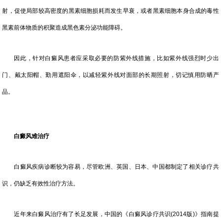
射，促使局部较高密度的黑素细胞损耗而发生早衰，或者黑素细胞本身合成的毒性
黑素前体物质的积聚造成黑色素分泌功能障碍。
因此，针对白癜风患者应采取必要的防紫外线措施，比如紫外线强烈时少出
门、戴太阳帽、勤用遮阳伞，以减轻紫外线对面部的长期照射，切记慎用防晒产
品。
白癜风难治疗
白癜风疾病诊断较为容易，尽管欧洲、英国、日本、中国都制定了相关诊疗共
识，仍缺乏有效性治疗方法。
近年来白癜风治疗有了长足发展，中国的《白癜风诊疗共识(2014版)》指南提