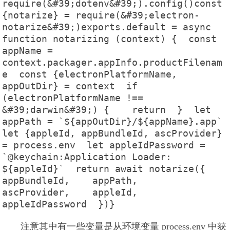
require(&#39;dotenv&#39;).config()const 
{notarize} = require(&#39;electron-
notarize&#39;)exports.default = async 
function notarizing (context) {  const 
appName = 
context.packager.appInfo.productFilenam
e  const {electronPlatformName, 
appOutDir} = context  if 
(electronPlatformName !== 
&#39;darwin&#39;) {    return  }  let 
appPath = `${appOutDir}/${appName}.app`  
let {appleId, appBundleId, ascProvider} 
= process.env  let appleIdPassword = 
`@keychain:Application Loader: 
${appleId}`  return await notarize({    
appBundleId,    appPath,    
ascProvider,    appleId,    
appleIdPassword  })}
注意其中有一些变量是从环境变量 process.env 中获