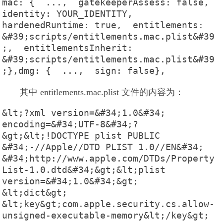
mac: {  ...,  gatekeeperAssess: false,  
identity: YOUR_IDENTITY,  
hardenedRuntime: true,  entitlements: 
&#39;scripts/entitlements.mac.plist&#39
;,  entitlementsInherit: 
&#39;scripts/entitlements.mac.plist&#39
;},dmg: {  ...,  sign: false},
其中 entitlements.mac.plist 文件的内容为：
&lt;?xml version=&#34;1.0&#34; 
encoding=&#34;UTF-8&#34;?
&gt;&lt;!DOCTYPE plist PUBLIC 
&#34;-//Apple//DTD PLIST 1.0//EN&#34; 
&#34;http://www.apple.com/DTDs/Property
List-1.0.dtd&#34;&gt;&lt;plist 
version=&#34;1.0&#34;&gt;    
&lt;dict&gt;        
&lt;key&gt;com.apple.security.cs.allow-
unsigned-executable-memory&lt;/key&gt;        