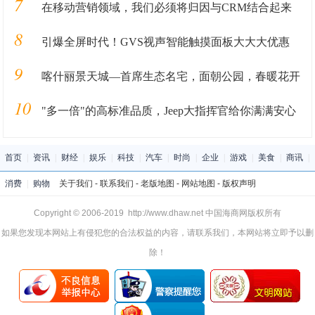
7
在移动营销领域，我们必须将归因与CRM结合起来
8
引爆全屏时代！GVS视声智能触摸面板大大大优惠
9
喀什丽景天城—首席生态名宅，面朝公园，春暖花开
10
"多一倍"的高标准品质，Jeep大指挥官给你满满安心
首页
|
资讯
|
财经
|
娱乐
|
科技
|
汽车
|
时尚
|
企业
|
游戏
|
美食
|
商讯
|
消费
|
购物
关于我们
-
联系我们
-
老版地图
-
网站地图
-
版权声明
Copyright © 2006-2019 http://www.dhaw.net 中国海商网版权所有
如果您发现本网站上有侵犯您的合法权益的内容，请联系我们，本网站将立即予以删
除！