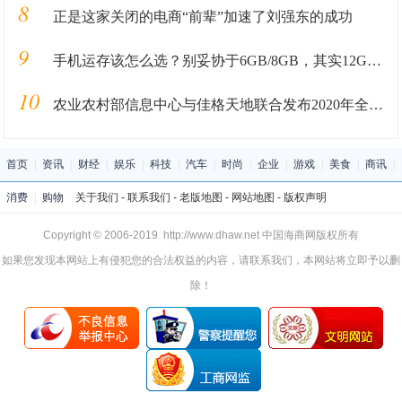
8
正是这家关闭的电商“前辈”加速了刘强东的成功
9
手机运存该怎么选？别妥协于6GB/8GB，其实12GB才是王道
10
农业农村部信息中心与佳格天地联合发布2020年全国主产区苹果花期冻害预警分析
首页
|
资讯
|
财经
|
娱乐
|
科技
|
汽车
|
时尚
|
企业
|
游戏
|
美食
|
商讯
|
消费
|
购物
关于我们
-
联系我们
-
老版地图
-
网站地图
-
版权声明
Copyright © 2006-2019 http://www.dhaw.net 中国海商网版权所有
如果您发现本网站上有侵犯您的合法权益的内容，请联系我们，本网站将立即予以删
除！