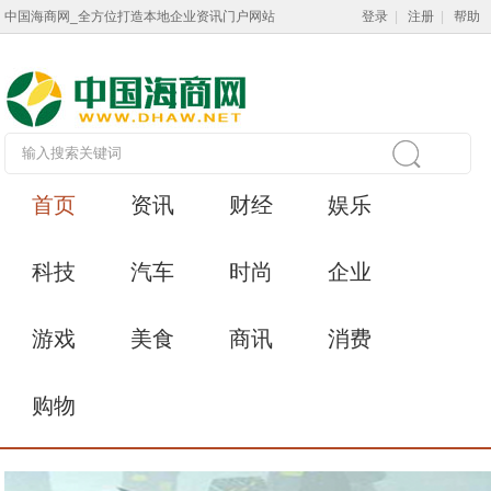
中国海商网_全方位打造本地企业资讯门户网站
登录
|
注册
|
帮助
首页
资讯
财经
娱乐
科技
汽车
时尚
企业
游戏
美食
商讯
消费
购物