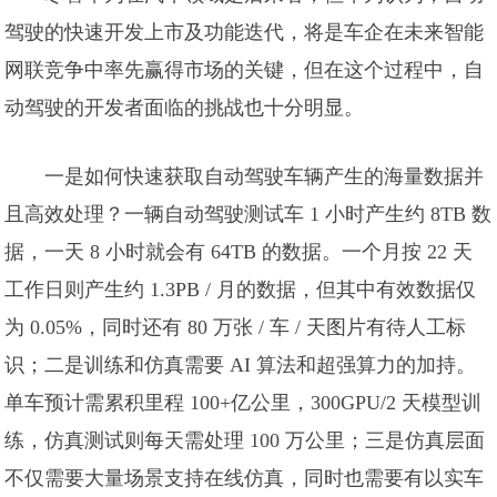
驾驶的快速开发上市及功能迭代，将是车企在未来智能
网联竞争中率先赢得市场的关键，但在这个过程中，自
动驾驶的开发者面临的挑战也十分明显。
一是如何快速获取自动驾驶车辆产生的海量数据并
且高效处理？一辆自动驾驶测试车 1 小时产生约 8TB 数
据，一天 8 小时就会有 64TB 的数据。一个月按 22 天
工作日则产生约 1.3PB / 月的数据，但其中有效数据仅
为 0.05%，同时还有 80 万张 / 车 / 天图片有待人工标
识；二是训练和仿真需要 AI 算法和超强算力的加持。
单车预计需累积里程 100+亿公里，300GPU/2 天模型训
练，仿真测试则每天需处理 100 万公里；三是仿真层面
不仅需要大量场景支持在线仿真，同时也需要有以实车