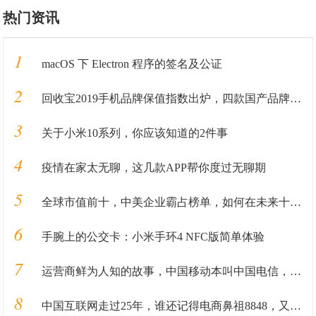
热门资讯
1
macOS 下 Electron 程序的签名及公证
2
回收宝2019手机品牌保值指数出炉，四款国产品牌保值率超华为
3
关于小米10系列，你应该知道的2件事
4
疫情在家太无聊，这几款APP帮你度过无聊期
5
全球市值前十，中美企业霸占榜单，如何在未来十年里长盛不衰
6
手腕上的公交卡：小米手环4 NFC版简单体验
7
运营商鲜为人知的故事，中国移动本叫中国电信，电信本来叫什么？
8
中国互联网走过25年，谁还记得电商鼻祖8848，又有谁记得三大门户