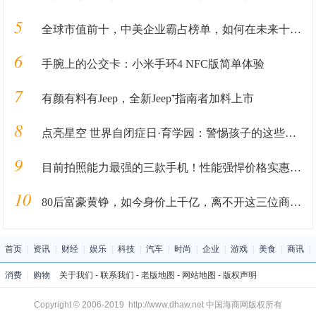
5
全球市值前十，中美企业霸占榜单，如何在未来十年里长盛不衰
6
手腕上的公交卡：小米手环4 NFC版简单体验
7
有颜有料有Jeep，全新Jeep⁺指南者加料上市
8
点亮星空 世界自闭症日·育学园：警惕孩子的这些表现
9
目前拍照能力最强的三款手机！性能强悍价格实惠，过年用很有面子
10
80后富豪黄铮，如今身价上千亿，离不开这三位商业大佬的帮助
首页
|
资讯
|
财经
|
娱乐
|
科技
|
汽车
|
时尚
|
企业
|
游戏
|
美食
|
商讯
|
消费
|
购物
关于我们
-
联系我们
-
老版地图
-
网站地图
-
版权声明
Copyright © 2006-2019 http://www.dhaw.net 中国海商网版权所有