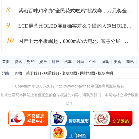
8
紫燕百味鸡举办“全民花式吃鸡”挑战赛，万元奖金等你拿！
9
LCD屏幕比OLED屏幕确实差么？懂的人道出OLED屏的3大劣势
10
国产千元平板崛起，8000mAh大电池+智慧分屏+强劲性能
首页
|
资讯
|
财经
|
娱乐
|
科技
|
汽车
|
时尚
|
企业
|
游戏
|
美食
|
商讯
|
消费
|
购物
关于我们
-
联系我们
-
老版地图
-
网站地图
-
版权声明
Copyright © 2006-2019 http://www.dhaw.net 中国海商网版权所有
如果您发现本网站上有侵犯您的合法权益的内容，请联系我们，本网站将立即予以删
除！