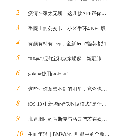
2
疫情在家太无聊，这几款APP帮你度过无聊期
3
手腕上的公交卡：小米手环4 NFC版简单体验
4
有颜有料有Jeep，全新Jeep⁺指南者加料上市
5
“非典”后淘宝和京东崛起，新冠肺炎后会造就谁？
6
golang使用protobuf
7
这些让你意想不到的明星，竟然也是编程爱好者
8
iOS 13 中新增的“低数据模式”是什么？
9
境界相同的马斯克与马云倘若在娱乐圈相遇，会碰撞出怎样的花火
10
生而年轻｜BMW内训师眼中的全新BMW 3系