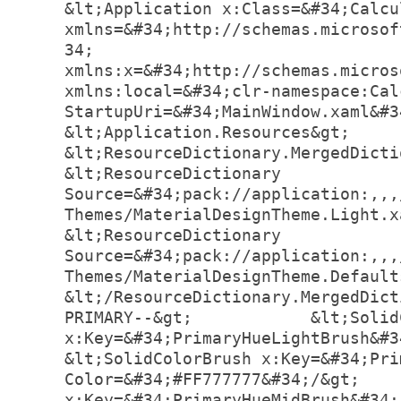
&lt;Application x:Class=&#34;Calculator.App
xmlns=&#34;http://schemas.microsof
34;             
xmlns:x=&#34;http://schemas.microsoft.com
xmlns:local=&#34;clr-namespace:Calculator&#
StartupUri=&#34;MainWindow.xaml&#34;&
&lt;Application.Resources&gt;        &lt
&lt;ResourceDictionary.MergedDictionaries&gt; 
&lt;ResourceDictionary 
Source=&#34;pack://application:,,,
Themes/MaterialDesignTheme.Light.xaml&#34; /&
&lt;ResourceDictionary 
Source=&#34;pack://application:,,,
Themes/MaterialDesignTheme.Defaults.xaml&#
&lt;/ResourceDictionary.MergedDict
PRIMARY--&gt;            &lt;Solid
x:Key=&#34;PrimaryHueLightBrush&#34; Col
&lt;SolidColorBrush x:Key=&#34;Pri
Color=&#34;#FF777777&#34;/&gt;    
x:Key=&#34;PrimaryHueMidBrush&#34; Color