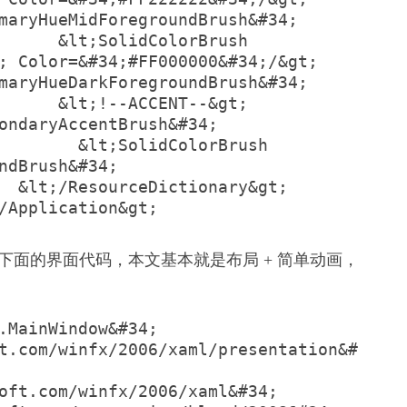
maryHueMidForegroundBrush&#34; 
      &lt;SolidColorBrush 
r=&#34;#FF000000&#34;/&gt;            
maryHueDarkForegroundBrush&#34; 
lt;!--ACCENT--&gt;            
ondaryAccentBrush&#34; 
        &lt;SolidColorBrush 
ndBrush&#34; 
&lt;/ResourceDictionary&gt;    
/Application&gt;
图加上下面的界面代码，本文基本就是布局 + 简单动画，
         &lt;materialDesign:PackIcon Kind=&#34;PlusMinus&#34; Width=&#34;30&#34; Height=&#34;30&#34;/&gt;                    &lt;/Button&gt;                    &lt;Button Grid.Column=&#34;2&#34; Grid.Row=&#34;0&#34; Margin=&#34;5&#34;                            Style=&#34;{StaticResource MaterialDesignFloatingActionButton}&#34;                            BorderThickness=&#34;1&#34; BorderBrush=&#34;{StaticResource PrimaryHueMidBrush}&#34;&gt;                        &lt;materialDesign:PackIcon Kind=&#34;Percent&#34; Width=&#34;30&#34; Height=&#34;30&#34;/&gt;                    &lt;/Button&gt;                    &lt;Button Grid.Column=&#34;3&#34; Grid.Row=&#34;0&#34; Margin=&#34;5&#34;                            Style=&#34;{StaticResource MaterialDesignFloatingActionButton}&#34;                            BorderThickness=&#34;1&#34; BorderBrush=&#34;{StaticResource PrimaryHueMidBrush}&#34;&gt;                        &lt;materialDesign:PackIcon Kind=&#34;Division&#34; Width=&#34;30&#34; Height=&#34;30&#34;/&gt;                    &lt;/Button&gt;                                        &lt;Button Grid.Column=&#34;0&#34; Grid.Row=&#34;1&#34; Margin=&#34;5&#34;                            Style=&#34;{StaticResource MaterialDesignFloatingActionDarkButton}&#34;                            BorderThickness=&#34;1&#34; BorderBrush=&#34;{StaticResource PrimaryHueMidBrush}&#34;&gt;                        &lt;materialDesign:PackIcon Kind=&#34;Number7&#34; Width=&#34;30&#34; Height=&#34;30&#34;/&gt;                    &lt;/Button&gt;                    &lt;Button Grid.Column=&#34;1&#34; Grid.Row=&#34;1&#34; Margin=&#34;5&#34;                            Style=&#34;{StaticResource MaterialDesignFloatingActionDarkButton}&#34;                            BorderThickness=&#34;1&#34; BorderBrush=&#34;{StaticResource PrimaryHueMidBrush}&#34;&gt;                        &lt;materialDesign:PackIcon Kind=&#34;Number8&#34; Width=&#34;30&#34; Height=&#34;30&#34;/&gt;                    &lt;/Button&gt;                    &lt;Button Grid.Column=&#34;2&#34; Grid.Row=&#34;1&#34; Margin=&#34;5&#34;                            Style=&#34;{StaticResource MaterialDesignFloatingActionDarkButton}&#34;                            BorderThickness=&#34;1&#34; BorderBrush=&#34;{StaticResource PrimaryHueMidBrush}&#34;&gt;                        &lt;materialDesign:PackIcon Kind=&#34;Number9&#34; Width=&#34;30&#34; Height=&#34;30&#34;/&gt;                    &lt;/Button&gt;                    &lt;Button Grid.Column=&#34;3&#34; Grid.Row=&#34;1&#34; Margin=&#34;5&#34;                            Style=&#34;{StaticResource MaterialDesignFloatingActionDarkButton}&#34;                            BorderThickness=&#34;1&#34; BorderBrush=&#34;{StaticResource PrimaryHueMidBrush}&#34;&gt;                        &lt;materialDesign:PackIcon Kind=&#34;Multiplication&#34; Width=&#34;30&#34; Height=&#34;30&#34;/&gt;                    &lt;/Button&gt;                    &lt;Button Grid.Column=&#34;0&#34; Grid.Row=&#34;2&#34; Margin=&#34;5&#34;                            Style=&#34;{StaticResource MaterialDesignFloatingActionDarkButton}&#34;                            Borde