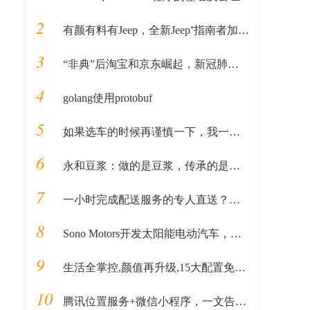
2
有颜有料有Jeep，全新Jeep⁺指南者加料上市
3
“非典”后淘宝和京东崛起，新冠肺炎后会造就谁？
4
golang使用protobuf
5
如果选车的时候再谨慎一下，我一定不会错过新自由光2.0T
6
永和豆浆：做的是豆浆，传承的是文化！
7
一小时完成配送服务的专人直送？论专注于跑腿配送的闪送平台
8
Sono Motors开发太阳能电动汽车，每天可提供34KM续航
9
生活全掌控,颜值再升级,15大配置免费送全新Jeep+指南者加料上市
10
腾讯位置服务+微信小程序，一文告诉你程序员为什么不会坐过站