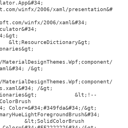
&#34;             
t.com/winfx/2006/xaml/presentation&#
/winfx/2006/xaml&#34;             
34;             
gt;    
;ResourceDictionary&gt;            
               
/MaterialDesignThemes.Wpf;component/
gt;                
/MaterialDesignThemes.Wpf;component/
34; /&gt;            
ionaries&gt;            &lt;!--
ColorBrush 
or=&#34;#349fda&#34;/&gt;            
maryHueLightForegroundBrush&#34; 
        &lt;SolidColorBrush 
=&#34;#FF222222&#34;/&gt;            