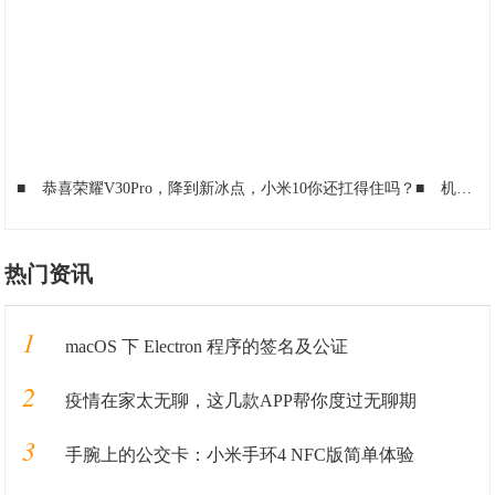
■
恭喜荣耀V30Pro，降到新冰点，小米10你还扛得住吗？
■
机器人：闭上眼睛，我来带你感受世界
热门资讯
1
macOS 下 Electron 程序的签名及公证
2
疫情在家太无聊，这几款APP帮你度过无聊期
3
手腕上的公交卡：小米手环4 NFC版简单体验