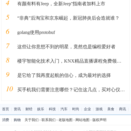
4
有颜有料有Jeep，全新Jeep⁺指南者加料上市
5
“非典”后淘宝和京东崛起，新冠肺炎后会造就谁？
6
golang使用protobuf
7
这些让你意想不到的明星，竟然也是编程爱好者
8
楼宇智能化技术入门，KNX精品直播课程免费领取！
9
是它给了我再度起航的信心，成为最对的选择
10
买手机我们需要注意哪些？记住这几点，买对心仪的手机不成问题
首页
|
资讯
|
财经
|
娱乐
|
科技
|
汽车
|
时尚
|
企业
|
游戏
|
美食
|
商讯
|
消费
|
购物
关于我们
-
联系我们
-
老版地图
-
网站地图
-
版权声明