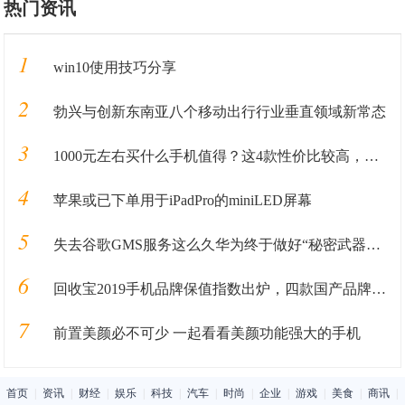
热门资讯
1
win10使用技巧分享
2
勃兴与创新东南亚八个移动出行行业垂直领域新常态
3
1000元左右买什么手机值得？这4款性价比较高，可能你会喜欢
4
苹果或已下单用于iPadPro的miniLED屏幕
5
失去谷歌GMS服务这么久华为终于做好“秘密武器”准备重回国际市场
6
回收宝2019手机品牌保值指数出炉，四款国产品牌保值率超华为
7
前置美颜必不可少 一起看看美颜功能强大的手机
首页
|
资讯
|
财经
|
娱乐
|
科技
|
汽车
|
时尚
|
企业
|
游戏
|
美食
|
商讯
|