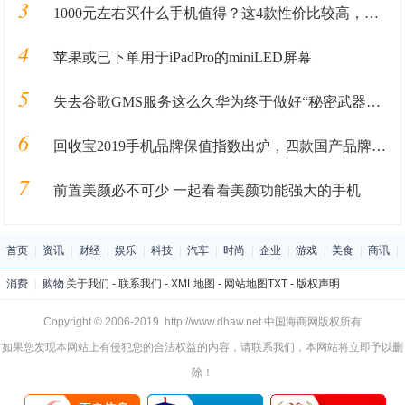
3
1000元左右买什么手机值得？这4款性价比较高，可能你会喜欢
4
苹果或已下单用于iPadPro的miniLED屏幕
5
失去谷歌GMS服务这么久华为终于做好“秘密武器”准备重回国际市场
6
回收宝2019手机品牌保值指数出炉，四款国产品牌保值率超华为
7
前置美颜必不可少 一起看看美颜功能强大的手机
首页
|
资讯
|
财经
|
娱乐
|
科技
|
汽车
|
时尚
|
企业
|
游戏
|
美食
|
商讯
|
消费
|
购物
关于我们
-
联系我们
-
XML地图
-
网站地图
TXT
-
版权声明
Copyright © 2006-2019 http://www.dhaw.net 中国海商网版权所有
如果您发现本网站上有侵犯您的合法权益的内容，请联系我们，本网站将立即予以删
除！