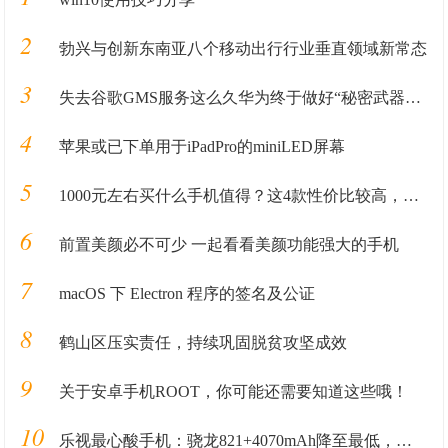
2
勃兴与创新东南亚八个移动出行行业垂直领域新常态
3
失去谷歌GMS服务这么久华为终于做好“秘密武器”准备重回国际市场
4
苹果或已下单用于iPadPro的miniLED屏幕
5
1000元左右买什么手机值得？这4款性价比较高，可能你会喜欢
6
前置美颜必不可少 一起看看美颜功能强大的手机
7
macOS 下 Electron 程序的签名及公证
8
鹤山区压实责任，持续巩固脱贫攻坚成效
9
关于安卓手机ROOT，你可能还需要知道这些哦！
10
乐视最心酸手机：骁龙821+4070mAh降至最低，却无人问津！