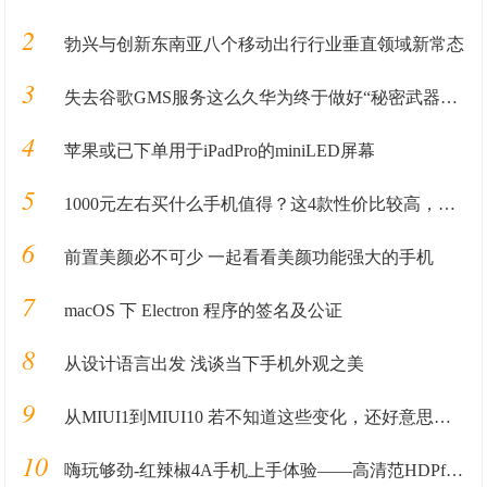
2
勃兴与创新东南亚八个移动出行行业垂直领域新常态
3
失去谷歌GMS服务这么久华为终于做好“秘密武器”准备重回国际市场
4
苹果或已下单用于iPadPro的miniLED屏幕
5
1000元左右买什么手机值得？这4款性价比较高，可能你会喜欢
6
前置美颜必不可少 一起看看美颜功能强大的手机
7
macOS 下 Electron 程序的签名及公证
8
从设计语言出发 浅谈当下手机外观之美
9
从MIUI1到MIUI10 若不知道这些变化，还好意思叫米粉？
10
嗨玩够劲-红辣椒4A手机上手体验——高清范HDPfans 糖糖