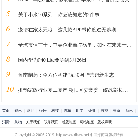
5
关于小米10系列，你应该知道的2件事
6
疫情在家太无聊，这几款APP帮你度过无聊期
7
全球市值前十，中美企业霸占榜单，如何在未来十年里长盛不衰
8
国内华为P40 Lite要等到3月26日
9
鲁南制药：全方位构建“互联网+”营销新生态
10
推动家政行业复工复产 朝阳区委常委、统战部长暴剑调研管家帮
首页
|
资讯
|
财经
|
娱乐
|
科技
|
汽车
|
时尚
|
企业
|
游戏
|
美食
|
商讯
|
消费
|
购物
关于我们
-
联系我们
-
老版地图
-
网站地图
-
版权声明
Copyright © 2006-2019 http://www.dhaw.net 中国海商网版权所有