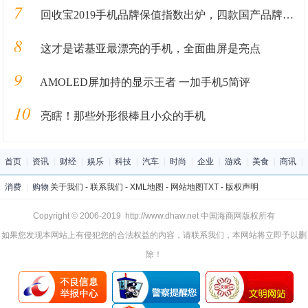
7
回收宝2019手机品牌保值指数出炉，四款国产品牌保值率超华为
8
这才是诺基亚最漂亮的手机，全面曲屏是亮点
9
AMOLED屏加持的显示王者 一加手机5简评
10
亮瞎！那些外形很棒且小众的手机
首页
|
资讯
|
财经
|
娱乐
|
科技
|
汽车
|
时尚
|
企业
|
游戏
|
美食
|
商讯
|
消费
|
购物
关于我们
-
联系我们
-
XML地图
-
网站地图
TXT
-
版权声明
Copyright © 2006-2019 http://www.dhaw.net 中国海商网版权所有
如果您发现本网站上有侵犯您的合法权益的内容，请联系我们，本网站将立即予以删
除！