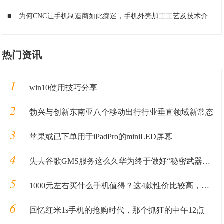
■
为何CNC让手机制造商如此痴迷，手机外壳加工工艺及技术介绍
■
热门资讯
1
win10使用技巧分享
2
勃兴与创新东南亚八个移动出行行业垂直领域新常态
3
苹果或已下单用于iPadPro的miniLED屏幕
4
失去谷歌GMS服务这么久华为终于做好“秘密武器”准备重回国际市场
5
1000元左右买什么手机值得？这4款性价比较高，可能你会喜欢
6
回忆红米1s手机的抢购时代，那个抓狂的中午12点