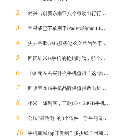
2
勃兴与创新东南亚八个移动出行行业垂直领域新常态
3
苹果或已下单用于iPadPro的miniLED屏幕
4
失去谷歌GMS服务这么久华为终于做好“秘密武器”准备重回国际市场
5
回忆红米1s手机的抢购时代，那个抓狂的中午12点
6
1000元左右买什么手机值得？这4款性价比较高，可能你会喜欢
7
回收宝2019手机品牌保值指数出炉，四款国产品牌保值率超华为
8
小米一降到底，三款6G+128GB手机，最高1399元
9
公认“最耗电”的3个软件，学生党最爱，电池扛不住了也不愿卸
10
手机商城app开发制作多少钱？附商城app功能模块清单