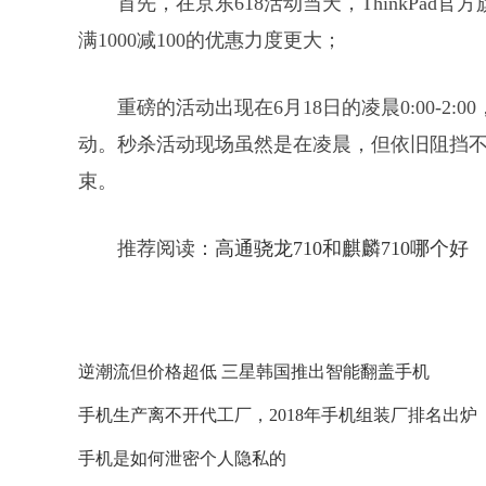
首先，在京东618活动当天，ThinkPad官
满1000减100的优惠力度更大；
重磅的活动出现在6月18日的凌晨0:00-2:0
动。秒杀活动现场虽然是在凌晨，但依旧阻挡
束。
推荐阅读：
高通骁龙710和麒麟710哪个好
逆潮流但价格超低 三星韩国推出智能翻盖手机
手机生产离不开代工厂，2018年手机组装厂排名出炉
手机是如何泄密个人隐私的