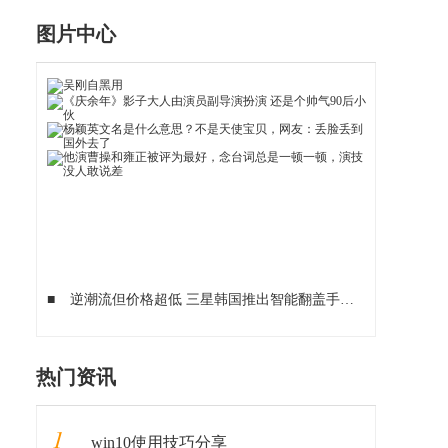
图片中心
■
逆潮流但价格超低 三星韩国推出智能翻盖手机
■
华为手机救
热门资讯
1
win10使用技巧分享