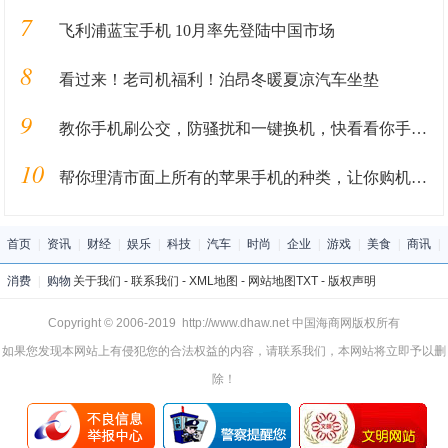
7
飞利浦蓝宝手机 10月率先登陆中国市场
8
看过来！老司机福利！泊昂冬暖夏凉汽车坐垫
9
教你手机刷公交，防骚扰和一键换机，快看看你手机有这些功能没？
10
帮你理清市面上所有的苹果手机的种类，让你购机做到心中有数！
首页
|
资讯
|
财经
|
娱乐
|
科技
|
汽车
|
时尚
|
企业
|
游戏
|
美食
|
商讯
|
消费
|
购物
关于我们
-
联系我们
-
XML地图
-
网站地图
TXT
-
版权声明
Copyright © 2006-2019 http://www.dhaw.net 中国海商网版权所有
如果您发现本网站上有侵犯您的合法权益的内容，请联系我们，本网站将立即予以删
除！