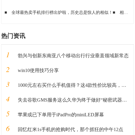
■
全球最热卖手机排行榜出炉啦，历史总是惊人的相似！
■
相同的配置，为什么国产手机会比国外品牌手机便宜那么多？
热门资讯
1
勃兴与创新东南亚八个移动出行行业垂直领域新常态
2
win10使用技巧分享
3
1000元左右买什么手机值得？这4款性价比较高，可能你会喜欢
4
失去谷歌GMS服务这么久华为终于做好“秘密武器”准备重回国际市场
5
苹果或已下单用于iPadPro的miniLED屏幕
6
回忆红米1s手机的抢购时代，那个抓狂的中午12点