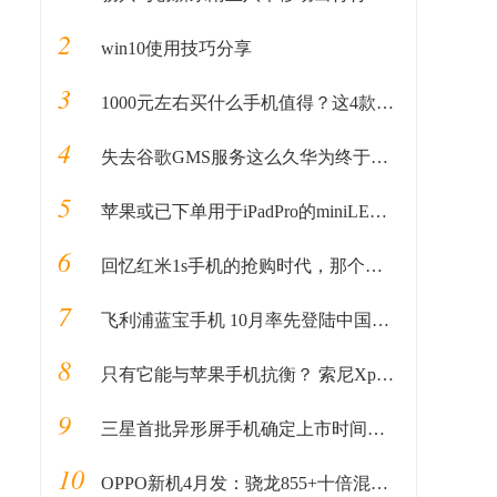
2
win10使用技巧分享
3
1000元左右买什么手机值得？这4款性价比较高，可能你会喜欢
4
失去谷歌GMS服务这么久华为终于做好“秘密武器”准备重回国际市场
5
苹果或已下单用于iPadPro的miniLED屏幕
6
回忆红米1s手机的抢购时代，那个抓狂的中午12点
7
飞利浦蓝宝手机 10月率先登陆中国市场
8
只有它能与苹果手机抗衡？ 索尼Xperia智能手机的好处盘点
9
三星首批异形屏手机确定上市时间，型号为Galaxy A70/A90
10
OPPO新机4月发：骁龙855+十倍混合光学变焦+4065mAh