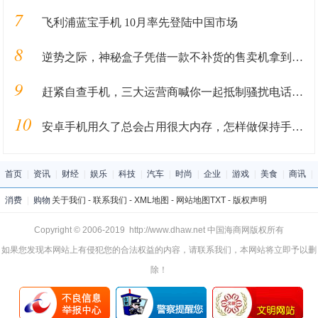
7
飞利浦蓝宝手机 10月率先登陆中国市场
8
逆势之际，神秘盒子凭借一款不补货的售卖机拿到500万天使
9
赶紧自查手机，三大运营商喊你一起抵制骚扰电话！这次，和“拦截软件”有啥不一样？
10
安卓手机用久了总会占用很大内存，怎样做保持手机清畅？
首页
|
资讯
|
财经
|
娱乐
|
科技
|
汽车
|
时尚
|
企业
|
游戏
|
美食
|
商讯
|
消费
|
购物
关于我们
-
联系我们
-
XML地图
-
网站地图
TXT
-
版权声明
Copyright © 2006-2019 http://www.dhaw.net 中国海商网版权所有
如果您发现本网站上有侵犯您的合法权益的内容，请联系我们，本网站将立即予以删
除！