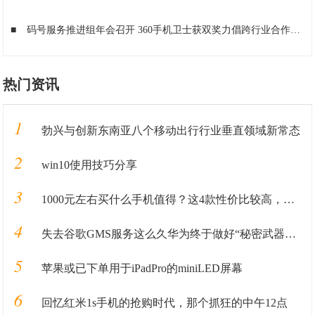
■
码号服务推进组年会召开 360手机卫士获双奖力倡跨行业合作
■
热门资讯
1
勃兴与创新东南亚八个移动出行行业垂直领域新常态
2
win10使用技巧分享
3
1000元左右买什么手机值得？这4款性价比较高，可能你会喜欢
4
失去谷歌GMS服务这么久华为终于做好“秘密武器”准备重回国际市场
5
苹果或已下单用于iPadPro的miniLED屏幕
6
回忆红米1s手机的抢购时代，那个抓狂的中午12点