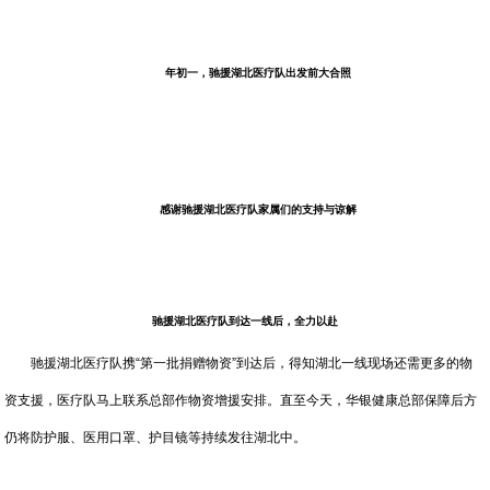
年初一，驰援湖北医疗队出发前大合照
感谢驰援湖北医疗队家属们的支持与谅解
驰援湖北医疗队到达一线后，全力以赴
驰援湖北医疗队携“第一批捐赠物资”到达后，得知湖北一线现场还需更多的物
资支援，医疗队马上联系总部作物资增援安排。直至今天，华银健康总部保障后方
仍将防护服、医用口罩、护目镜等持续发往湖北中。