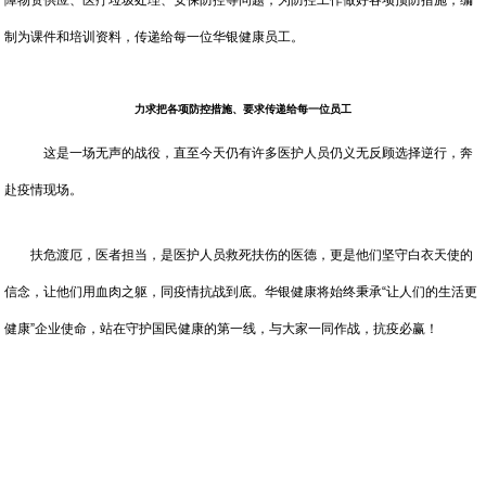
障物资供应、医疗垃圾处理、安保防控等问题，为防控工作做好各项预防措施，编
制为课件和培训资料，传递给每一位华银健康员工。
力求把各项防控措施、要求传递给每一位员工
这是一场无声的战役，直至今天仍有许多医护人员仍义无反顾选择逆行，奔
赴疫情现场。
扶危渡厄，医者担当，是医护人员救死扶伤的医德，更是他们坚守白衣天使的
信念，让他们用血肉之躯，同疫情抗战到底。华银健康将始终秉承“让人们的生活更
健康”企业使命，站在守护国民健康的第一线，与大家一同作战，抗疫必赢！