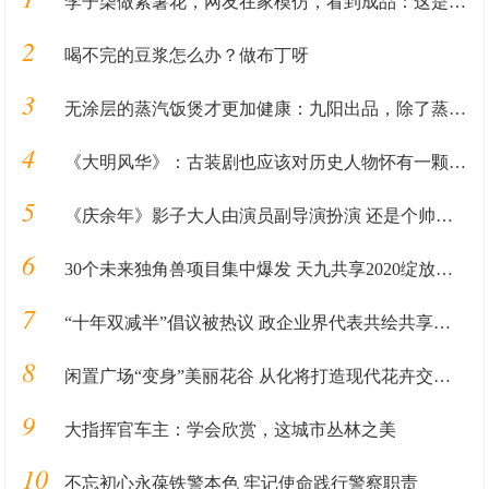
李子柒做紫薯花，网友在家模仿，看到成品：这是有毒？
2
喝不完的豆浆怎么办？做布丁呀
3
无涂层的蒸汽饭煲才更加健康：九阳出品，除了蒸米饭还能做汽锅鸡
4
《大明风华》：古装剧也应该对历史人物怀有一颗敬畏之心
5
《庆余年》影子大人由演员副导演扮演 还是个帅气90后小伙
6
30个未来独角兽项目集中爆发 天九共享2020绽放开门红
7
“十年双减半”倡议被热议 政企业界代表共绘共享经济蓝图
8
闲置广场“变身”美丽花谷 从化将打造现代花卉交易中心
9
大指挥官车主：学会欣赏，这城市丛林之美
10
不忘初心永葆铁警本色 牢记使命践行警察职责