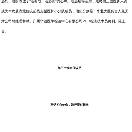
热烈，纷纷表达了“若有战，召必回”的心声。经层层筛选后，最终由三位医务人员
成为本次赴湖北抗疫前线支援医护小分队成员，他们分别是：华北大区负责人兼天
津公司总经理林斌、广州华银医学检验中心有限公司PCR检测技术员黄利、陈土
贵。
年三十发布倡议书
牢记初心使命，践行责任担当