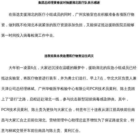
集团总经理黄春波对驰援湖北医疗队表示感谢
在筛选支援湖北的医疗小组成员的同时，广州实验室也在积极准备各项医疗物
资，做到既不给湖北本就紧张的医疗资源添加负担，又能保证抵达援助医院后能够
第一时间投入病毒检测工作中去。
连夜组装各类急需医疗物资运往武汉
大年初一凌晨6点，大家还沉浸在温暖的睡梦中，援助湖北的应急小组成员已经
抵达实验室，将医疗物资进行装车，并为勇士们送行。早上7点，华北大区负责人兼
天津公司总经理林斌、广州华银医学检验中心有限公司PCR技术员黄利、陈土贵踏
上了“逆行”之路，启程赶赴湖北一线，参与抗击新型冠状病毒感染肺炎。其中，
PCR技术员黄利、陈土贵为更快与大家汇合，特意年三十连夜从湛江搭高铁前往南
昌与大家汇合之后前往湖北。营销管理中心助理总监齐增恒为了保证路途安全，特
意与林斌交替开车前往南昌与陈土贵、黄利汇合。