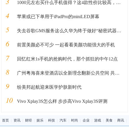
3
1000元左右买什么手机值得？这4款性价比较高，可能你会喜欢
4
苹果或已下单用于iPadPro的miniLED屏幕
5
失去谷歌GMS服务这么久华为终于做好“秘密武器”准备重回国际市场
6
前置美颜必不可少 一起看看美颜功能强大的手机
7
回忆红米1s手机的抢购时代，那个抓狂的中午12点
8
广州粤海喜来登酒店以全新理念翻新公共空间 共享大堂闪耀揭幕
9
纷美邦起航迎来医学护肤新时代
10
Vivo Xplay3S怎么样 步步高Vivo Xplay3S评测
首页
|
资讯
|
财经
|
娱乐
|
科技
|
汽车
|
时尚
|
企业
|
游戏
|
美食
|
商讯
|