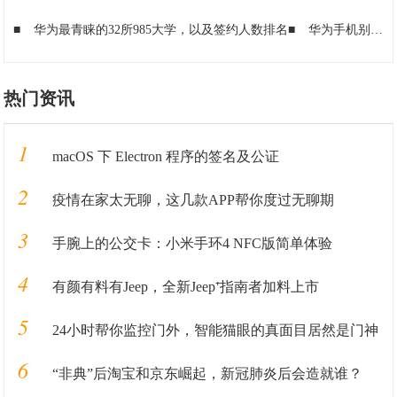
■
华为最青睐的32所985大学，以及签约人数排名
■
华为手机别瞎买，这3款机型性价比最高，用三年不过时
热门资讯
1
macOS 下 Electron 程序的签名及公证
2
疫情在家太无聊，这几款APP帮你度过无聊期
3
手腕上的公交卡：小米手环4 NFC版简单体验
4
有颜有料有Jeep，全新Jeep⁺指南者加料上市
5
24小时帮你监控门外，智能猫眼的真面目居然是门神
6
“非典”后淘宝和京东崛起，新冠肺炎后会造就谁？