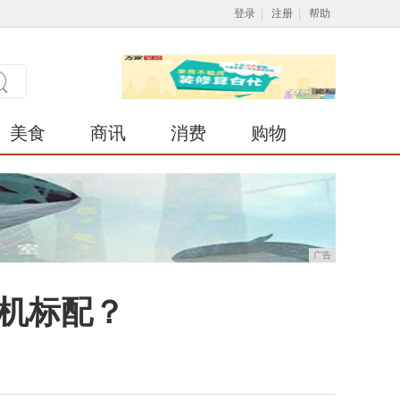
登录
|
注册
|
帮助
美食
商讯
消费
购物
广告
手机标配？