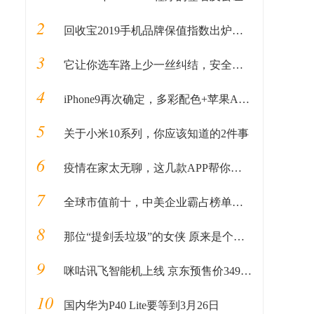
2
回收宝2019手机品牌保值指数出炉，四款国产品牌保值率超华为
3
它让你选车路上少一丝纠结，安全之下更有强劲性能。
4
iPhone9再次确定，多彩配色+苹果A13，售价更感人
5
关于小米10系列，你应该知道的2件事
6
疫情在家太无聊，这几款APP帮你度过无聊期
7
全球市值前十，中美企业霸占榜单，如何在未来十年里长盛不衰
8
那位“提剑丢垃圾”的女侠 原来是个来自四川雅安的大四女生
9
咪咕讯飞智能机上线 京东预售价3499 延保更有保障!
10
国内华为P40 Lite要等到3月26日