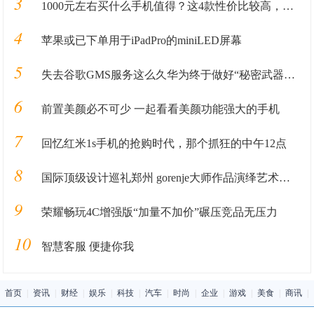
3
1000元左右买什么手机值得？这4款性价比较高，可能你会喜欢
4
苹果或已下单用于iPadPro的miniLED屏幕
5
失去谷歌GMS服务这么久华为终于做好“秘密武器”准备重回国际市场
6
前置美颜必不可少 一起看看美颜功能强大的手机
7
回忆红米1s手机的抢购时代，那个抓狂的中午12点
8
国际顶级设计巡礼郑州 gorenje大师作品演绎艺术家电风范
9
荣耀畅玩4C增强版“加量不加价”碾压竞品无压力
10
智慧客服 便捷你我
首页
|
资讯
|
财经
|
娱乐
|
科技
|
汽车
|
时尚
|
企业
|
游戏
|
美食
|
商讯
|