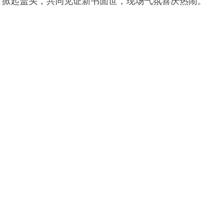
掀起盖头，共同见证新书面世，现场气氛喜庆热闹。