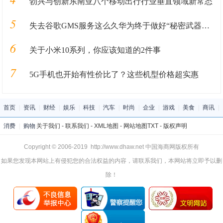
勃兴与创新东南亚八个移动出行行业垂直领域新常态
5
失去谷歌GMS服务这么久华为终于做好“秘密武器”准备重回国际市场
6
关于小米10系列，你应该知道的2件事
7
5G手机也开始有性价比了？这些机型价格超实惠
首页
|
资讯
|
财经
|
娱乐
|
科技
|
汽车
|
时尚
|
企业
|
游戏
|
美食
|
商讯
|
消费
|
购物
关于我们
-
联系我们
-
XML地图
-
网站地图
TXT
-
版权声明
Copyright © 2006-2019 http://www.dhaw.net 中国海商网版权所有
如果您发现本网站上有侵犯您的合法权益的内容，请联系我们，本网站将立即予以删
除！