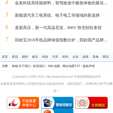
4
金发科技高性能材料，智驾旅途中极致体验的最佳保障
5
新能源汽车三电系统、电子电工等领域的新选择
6
直面高压，新一代高温尼龙，800V 快充轻松拿捏
7
回收宝2019手机品牌保值指数出炉，四款国产品牌保值率超华为
首页
|
资讯
|
财经
|
娱乐
|
科技
|
汽车
|
时尚
|
企业
|
游戏
|
美食
|
商讯
|
消费
|
购物
关于我们
-
联系我们
-
XML地图
-
网站地图
TXT
-
版权声明
Copyright © 2006-2019 http://www.dhaw.net 中国海商网版权所有
如果您发现本网站上有侵犯您的合法权益的内容，请联系我们，本网站将立即予以删
除！