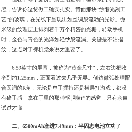
感，告诉你这货做工确实扎实。背面那块“纱缎光刻工
艺”的玻璃，在光线下呈现出如丝绸般流动的光影。微
米级的纹理层上排列着千万个精密的光栅，转动手机
时，金色与青色的光泽如轻纱般流淌。关键是不沾指
纹，这点对于裸机党来说太重要了。
6.59英寸的屏幕，被称为“黄金尺寸”，左右边框收
窄到约1.25mm，正面看过去几乎无界。侧边微弧处理配
合圆润的R角，无论是单手握持还是横屏打游戏，都没
有硌手感。拿在手里的那种“刚刚好”的感觉，只有亲自
试过才懂。
二、6500mAh塞进7.49mm：半固态电池立功了