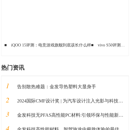
■
iQOO 15评测：电竞游戏旗舰到底该长什么样
■
vivo S50评测：轻薄与续航终于不用二选一了
热门资讯
1
告别散热难题：金发导热塑料大显身手
2
2024国际CMF设计奖 | 为汽车设计注入光影与科技感的创新材料
3
金发科技无PFAS高性能PC材料:引领环保与性能新高度
4
金发科技高性能材料，智驾旅途中极致体验的最佳保障