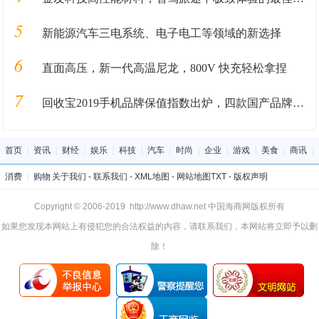
5
新能源汽车三电系统、电子电工等领域的新选择
6
直面高压，新一代高温尼龙，800V 快充轻松拿捏
7
回收宝2019手机品牌保值指数出炉，四款国产品牌保值率超华为
首页
|
资讯
|
财经
|
娱乐
|
科技
|
汽车
|
时尚
|
企业
|
游戏
|
美食
|
商讯
|
消费
|
购物
关于我们
-
联系我们
-
XML地图
-
网站地图
TXT
-
版权声明
Copyright © 2006-2019 http://www.dhaw.net 中国海商网版权所有
如果您发现本网站上有侵犯您的合法权益的内容，请联系我们，本网站将立即予以删
除！