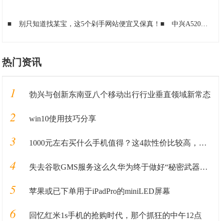
■
别只知道找某宝，这5个剁手网站便宜又保真！
■
中兴A520移动4G智能手机 玄武灰全新升级实力不凡 京东伟德手机专营店398元销售中
热门资讯
1
勃兴与创新东南亚八个移动出行行业垂直领域新常态
2
win10使用技巧分享
3
1000元左右买什么手机值得？这4款性价比较高，可能你会喜欢
4
失去谷歌GMS服务这么久华为终于做好“秘密武器”准备重回国际市场
5
苹果或已下单用于iPadPro的miniLED屏幕
6
回忆红米1s手机的抢购时代，那个抓狂的中午12点