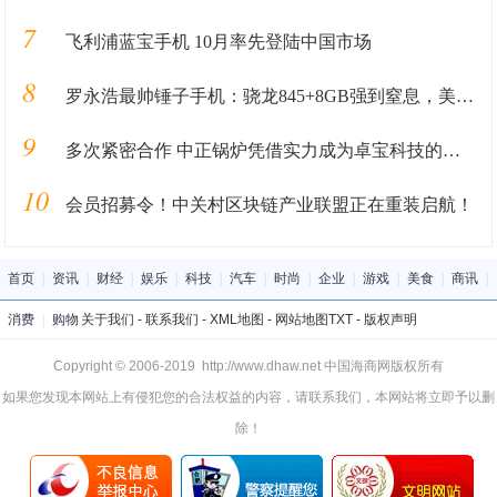
7
飞利浦蓝宝手机 10月率先登陆中国市场
8
罗永浩最帅锤子手机：骁龙845+8GB强到窒息，美呆了！
9
多次紧密合作 中正锅炉凭借实力成为卓宝科技的导热油炉供应商
10
会员招募令！中关村区块链产业联盟正在重装启航！
首页
|
资讯
|
财经
|
娱乐
|
科技
|
汽车
|
时尚
|
企业
|
游戏
|
美食
|
商讯
|
消费
|
购物
关于我们
-
联系我们
-
XML地图
-
网站地图
TXT
-
版权声明
Copyright © 2006-2019 http://www.dhaw.net 中国海商网版权所有
如果您发现本网站上有侵犯您的合法权益的内容，请联系我们，本网站将立即予以删
除！