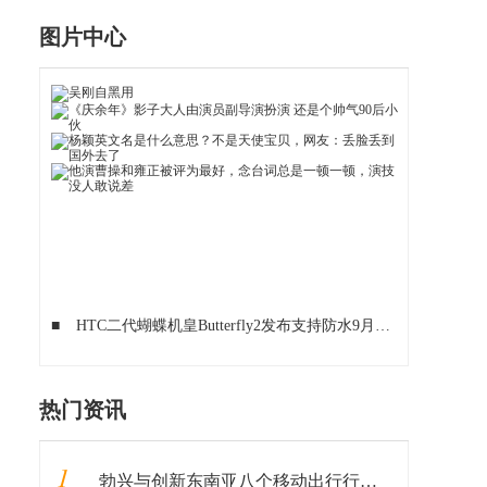
图片中心
■
HTC二代蝴蝶机皇Butterfly2发布支持防水9月上
■
Nubia发
热门资讯
1
勃兴与创新东南亚八个移动出行行业垂直领域新常态