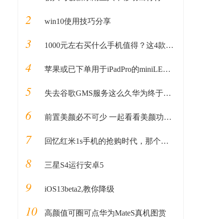
2
win10使用技巧分享
3
1000元左右买什么手机值得？这4款性价比较高，可能你会喜欢
4
苹果或已下单用于iPadPro的miniLED屏幕
5
失去谷歌GMS服务这么久华为终于做好“秘密武器”准备重回国际市场
6
前置美颜必不可少 一起看看美颜功能强大的手机
7
回忆红米1s手机的抢购时代，那个抓狂的中午12点
8
三星S4运行安卓5
9
iOS13beta2,教你降级
10
高颜值可圈可点华为MateS真机图赏