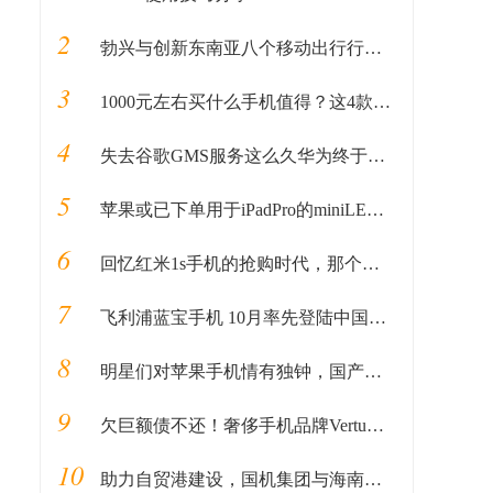
2
勃兴与创新东南亚八个移动出行行业垂直领域新常态
3
1000元左右买什么手机值得？这4款性价比较高，可能你会喜欢
4
失去谷歌GMS服务这么久华为终于做好“秘密武器”准备重回国际市场
5
苹果或已下单用于iPadPro的miniLED屏幕
6
回忆红米1s手机的抢购时代，那个抓狂的中午12点
7
飞利浦蓝宝手机 10月率先登陆中国市场
8
明星们对苹果手机情有独钟，国产手机真有那么差吗？
9
欠巨额债不还！奢侈手机品牌Vertu看起来快崩了
10
助力自贸港建设，国机集团与海南开展新一轮战略合作