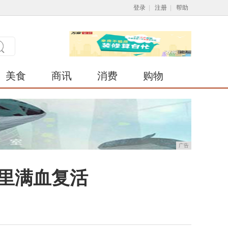
登录
|
注册
|
帮助
美食
商讯
消费
购物
广告
米里满血复活