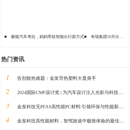
■
极狐汽车考拉，妈妈带娃智能出行新方式
■
奇瑞集团10月出口汽车12.6万辆，同比增长12.9%
热门资讯
1
告别散热难题：金发导热塑料大显身手
2
2024国际CMF设计奖 | 为汽车设计注入光影与科技感的创新材料
3
金发科技无PFAS高性能PC材料:引领环保与性能新高度
4
金发科技高性能材料，智驾旅途中极致体验的最佳保障