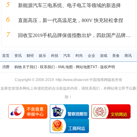
5
新能源汽车三电系统、电子电工等领域的新选择
6
直面高压，新一代高温尼龙，800V 快充轻松拿捏
7
回收宝2019手机品牌保值指数出炉，四款国产品牌保值率超华为
首页
|
资讯
|
财经
|
娱乐
|
科技
|
汽车
|
时尚
|
企业
|
游戏
|
美食
|
商讯
|
消费
|
购物
关于我们
-
联系我们
-
XML地图
-
网站地图
TXT
-
版权声明
Copyright © 2006-2019 http://www.dhaw.net 中国海商网版权所有
如果您发现本网站上有侵犯您的合法权益的内容，请联系我们，本网站将立即予以删
除！