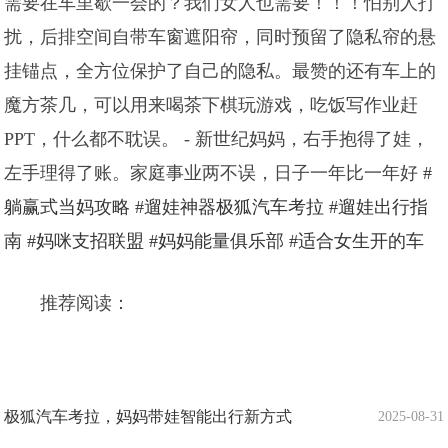
需要在车里歇一会的？我们女人也需要！！！怕别人打
扰，后排空间自带车窗遮阳帘，同时预留了隐私帘的悬
挂锚点，全方位保护了自己的隐私。最赞的还有车上的
魔方茶几，可以用来喝茶下棋玩游戏，吃饭写作业赶
PPT，什么都不耽误。 - 新世纪妈妈，右手抱得了娃，
左手理得了账。家庭事业两不误，日子一年比一年好
#
躺赢式当妈攻略
#遛娃神器极狐汽车考拉
#遛娃出行指
南
#妈咪支招联盟
#妈妈能量俱乐部
#适合女生开的车
推荐阅读：
极狐汽车考拉，妈妈带娃智能出行新方式
2025-08-31